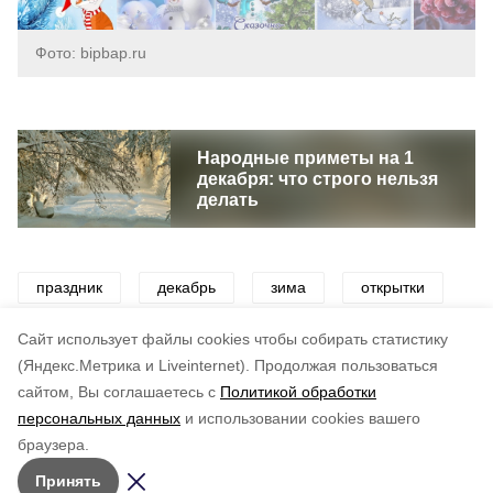
Фото: bipbap.ru
Народные приметы на 1
декабря: что строго нельзя
делать
праздник
декабрь
зима
открытки
поздравление
Cайт использует файлы cookies чтобы собирать статистику
(Яндекс.Метрика и Liveinternet).
Продолжая пользоваться
сайтом, Вы соглашаетесь с
Политикой обработки
Понравилась статья?
персональных данных
и использовании cookies вашего
по оценке
4
пользователей
браузера.
5
4
3
2
1
Принять