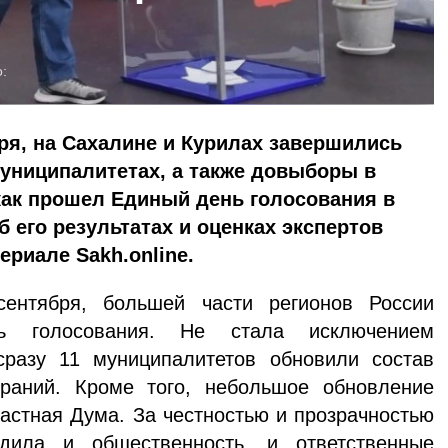
:
бря, на Сахалине и Курилах завершились
униципалитетах, а также довыборы в
как прошел Единый день голосования в
б его результатах и оценках экспертов
ериале Sakh.online.
сентября, большей части регионов России
ь голосования. Не стала исключением
сразу 11 муниципалитетов обновили состав
раний. Кроме того, небольшое обновление
астная Дума. За честностью и прозрачностью
дила и общественность, и ответственные