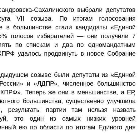
сандровска-Сахалинского выбрали депутатов
руга VII созыва. По итогам голосования
е в большинстве стали кандидаты «Единой
5% голосов избирателей — они получили 7
пять по спискам и два по одномандатным
 КПРФ удалось продвинуть в новое Собрание
редыдущем созыве были депутаты из «Единой
России» и «ЛДПР», численное большинство
КПРФ». Теперь же они в меньшинстве, а ЕР,
лютного большинства, существенно улучшила
, результаты партии там нельзя назвать
уй, это один из самых низких уровней
енный ею по области по итогам Единого дня