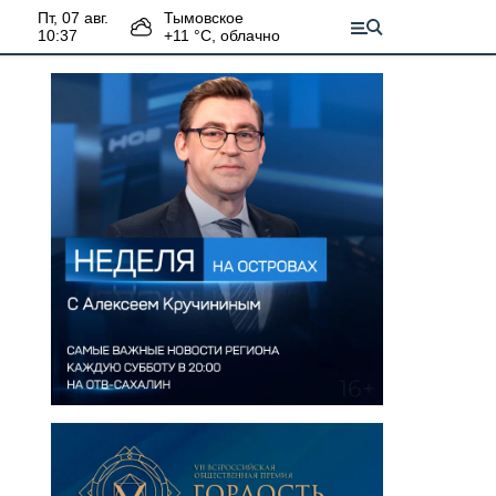
пт, 07 авг.
Тымовское
10:37
+
11
°С,
облачно