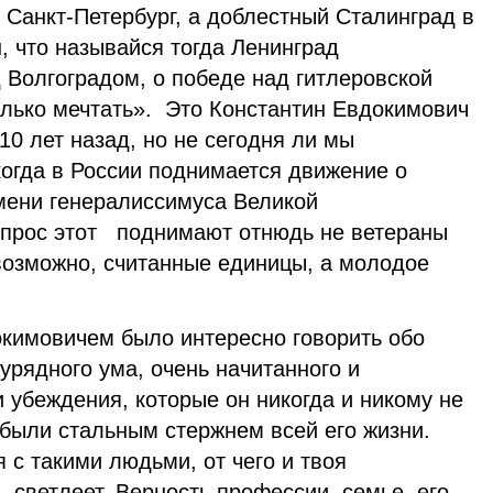
 Санкт-Петербург, а доблестный Сталинград в
н, что называйся тогда Ленинград
 Волгоградом, о победе над гитлеровской
лько мечтать». Это Константин Евдокимович
 10 лет назад, но не сегодня ли мы
когда в России поднимается движение о
мени генералиссимуса Великой
опрос этот поднимают отнюдь не ветераны
 возможно, считанные единицы, а молодое
овичем было интересно говорить обо
аурядного ума, очень начитанного и
 убеждения, которые он никогда и никому не
 были стальным стержнем всей его жизни.
 с такими людьми, от чего и твоя
, светлеет. Верность профессии, семье, его