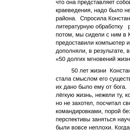
что она представляет собо
краеведения, надо было н
района. Спросила Констан
литературную обработку р
потом, мы сидели с ним в 
предоставили компьютер и 
дополняли, в результате, 
«50 долгих мгновений жизн
50 лет жизни Константи
стала смыслом его существ
их дано было ему от бога.
лёгкую жизнь, нежели ту, 
но не захотел, посчитал с
командировками, порой без
перспективы заняться нау
были вовсе неплохи. Когд