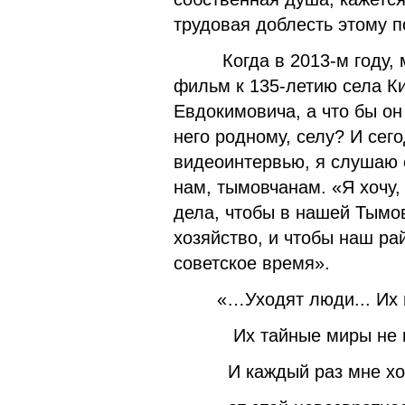
трудовая доблесть этому 
Когда в 2013-м году, м
фильм к 135-летию села Ки
Евдокимовича, а что бы он
него родному, селу? И сег
видеоинтервью, я слушаю е
нам, тымовчанам. «Я хочу, 
дела, чтобы в нашей Тымо
хозяйство, и чтобы наш рай
советское время».
«…Уходят люди... Их не
Их тайные миры не во
И каждый раз мне хоче