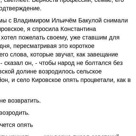
подтверждение.
ы с Владимиром Ильичём Бакулой снимали
ровское, я спросила Константина
 хотел пожелать своему, уже ставшим для
одня, пересматривая это короткое
го слова, которые звучат, как завещание
- сказал он, - чтобы народ не болтался без
вской долине возродилось сельское
он, и село Кировское опять процветали, как в
 возвратить.
зродить.
тся опять