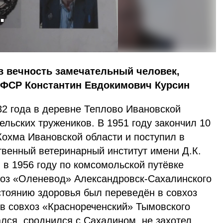
…
 в вечность замечательный человек,
ФСР Константин Евдокимович Курсин
года в деревне Теплово Ивановской
ельских тружеников. В 1951 году закончил 10
Кохма Ивановской области и поступил в
твенный ветеринарный институт имени Д.К.
 в 1956 году по комсомольской путёвке
хоз «Оленевод» Александровск-Сахалинского
стоянию здоровья был переведён в совхоз
 в совхоз «Краснореченский» Тымовского
тался, сроднился с Сахалином, не захотел