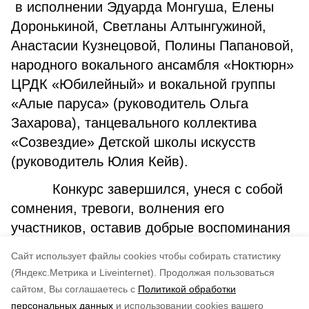
в исполнении Эдуарда Монгуша, Елены
Доронькиной, Светланы Алтынгужиной,
Анастасии Кузнецовой, Полины Папановой,
народного вокального ансамбля «Ноктюрн»
ЦРДК «Юбилейный» и вокальной группы
«Алые паруса» (руководитель Ольга
Захарова), танцевального коллектива
«Созвездие» Детской школы искусств
(руководитель Юлия Кейв).
Конкурс завершился, унеся с собой
сомнения, тревоги, волнения его
участников, оставив добрые воспоминания
и положительный опыт в их педагогическую
Cайт использует файлы cookies чтобы собирать статистику
копилку.
(Яндекс.Метрика и Liveinternet).
Продолжая пользоваться
сайтом, Вы соглашаетесь с
Политикой обработки
Понравилась статья?
персональных данных
и использовании cookies вашего