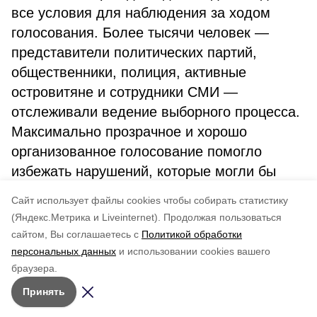
все условия для наблюдения за ходом
голосования. Более тысячи человек —
представители политических партий,
общественники, полиция, активные
островитяне и сотрудники СМИ —
отслеживали ведение выборного процесса.
Максимально прозрачное и хорошо
организованное голосование помогло
избежать нарушений, которые могли бы
повлиять на результат волеизъявления
Cайт использует файлы cookies чтобы собирать статистику
жителей Сахалинской области.
(Яндекс.Метрика и Liveinternet).
Продолжая пользоваться
сайтом, Вы соглашаетесь с
Политикой обработки
Понравилась статья?
персональных данных
и использовании cookies вашего
по оценке
5
пользователей
браузера.
5
4
3
2
1
Принять