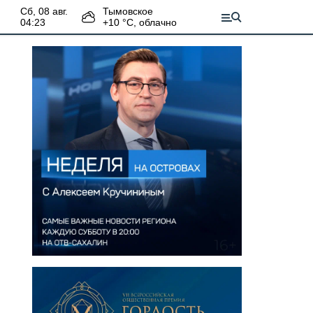
сб, 08 авг.
Тымовское
04:23
+
10
°С,
облачно