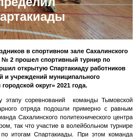
пределил
партакиады
здников в спортивном зале Сахалинского
а № 2 прошел спортивный турнир по
ершил открытую Спартакиаду работников
ий и учреждений муниципального
городской округ» 2021 года.
 соревнований команды Тымовской
арного отряда подошли примерно с равным
манда Сахалинского политехнического центра
ом, так что участие в волейбольном турнире
 по итогам Спартакиады. При этом команда