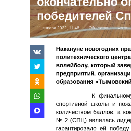
окончательно о
победителей С
11 января 2022, 11:48
Общество
Фото:
Накануне новогодних пра
политехнического центр
волейболу, который зав
предприятий, организац
образования «Тымовский 
К финальному этапу
спортивной школы и пож
количеством баллов, а ко
№ 2 (СПЦ) являлась лидер
гарантировало ей победу