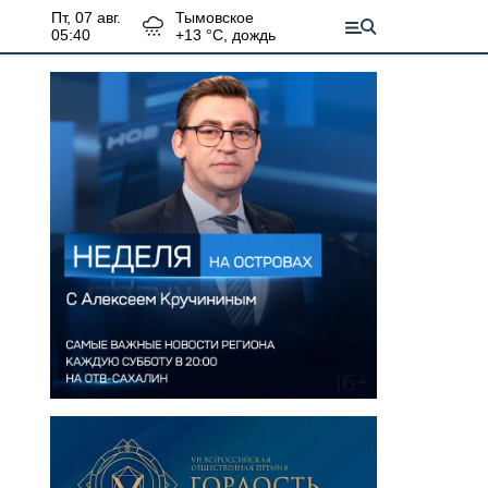
пт, 07 авг.
Тымовское
05:40
+
13
°С,
дождь