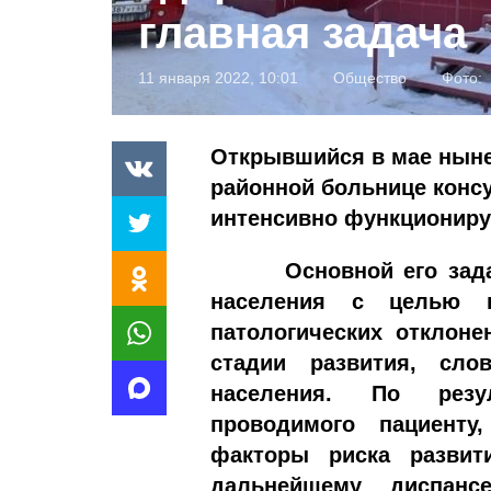
главная задача
11 января 2022, 10:01
Общество
Фото:
Открывшийся в мае ныне
районной больнице консу
интенсивно функциониру
Основной его задачей
населения с целью п
патологических отклоне
стадии развития, сло
населения. По резул
проводимого пациенту
факторы риска развит
дальнейшему диспанс